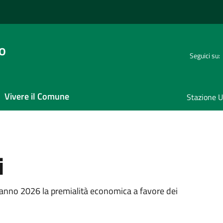
o
Seguici su:
Vivere il Comune
Stazione U
i
a
’anno 2026 la premialità economica a favore dei