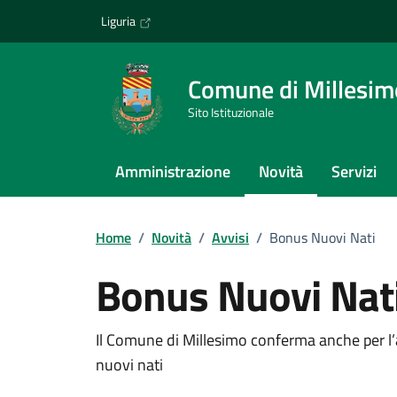
Vai ai contenuti
Vai al footer
Liguria
Comune di Millesim
Sito Istituzionale
Amministrazione
Novità
Servizi
Home
/
Novità
/
Avvisi
/
Bonus Nuovi Nati
Bonus Nuovi Nat
Dettagli della notizi
Il Comune di Millesimo conferma anche per l
nuovi nati