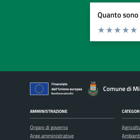
Quanto sono 
Valuta da 1 a 5 stelle la pa
Valuta 1 stelle su 5
Valuta 2 stelle 
Valuta 3 ste
Valuta 4 
Valut
Comune di Mi
AMMINISTRAZIONE
CATEGORI
Organi di governo
Agricolt
Aree amministrative
Ambient