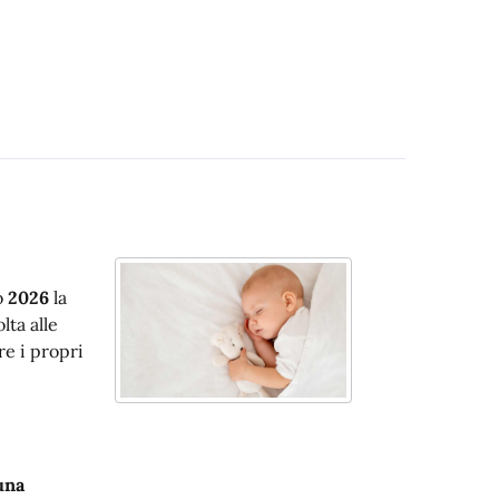
o
2026
la
olta alle
re i propri
una