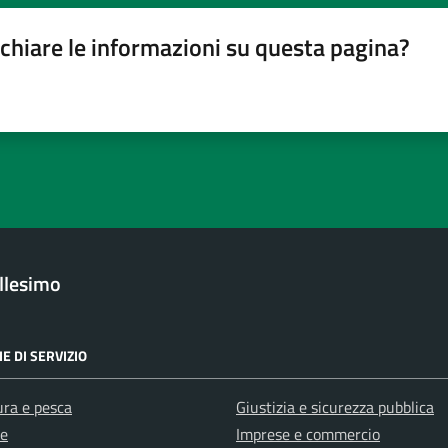
chiare le informazioni su questa pagina?
gina
su 5
lle su 5
stelle su 5
a 5 stelle su 5
llesimo
E DI SERVIZIO
ura e pesca
Giustizia e sicurezza pubblica
e
Imprese e commercio