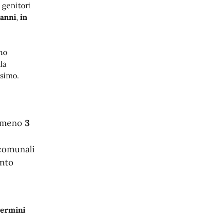
 genitori
 anni
,
in
no
la
esimo.
almeno
3
comunali
ento
termini