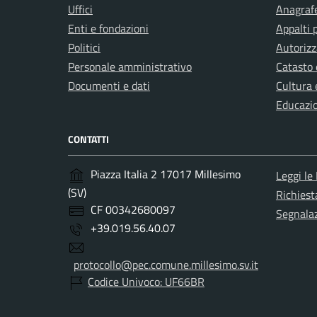
Uffici
Anagrafe
Enti e fondazioni
Appalti 
Politici
Autorizz
Personale amministrativo
Catasto 
Documenti e dati
Cultura 
Educazi
CONTATTI
Piazza Italia 2 17017 Millesimo
Leggi le
(SV)
Richiest
CF 00342680097
Segnalaz
+39.019.56.40.07
protocollo@pec.comune.millesimo.sv.it
Codice Univoco: UF66BR