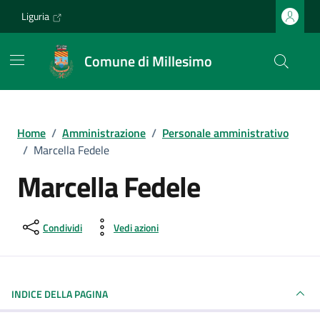
Vai ai contenuti
Vai al footer
Liguria
Comune di Millesimo
Home
/
Amministrazione
/
Personale amministrativo
/
Marcella Fedele
Marcella Fedele
Condividi
Vedi azioni
INDICE DELLA PAGINA