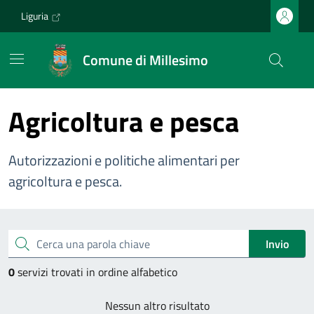
Vai ai contenuti
Vai al footer
Liguria
Comune di Millesimo
Agricoltura e pesca
Autorizzazioni e politiche alimentari per
agricoltura e pesca.
Esplora tutti i servizi
Cerca una parola chiave
Invio
0
servizi trovati in ordine alfabetico
Nessun altro risultato