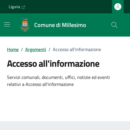
Vai ai contenuti
Vai al footer
Liguria
Comune di Millesimo
Home
/
Argomenti
/
Accesso all'informazione
Accesso all'informazione
Dettagli dell'argomento
Servizi comunali, documenti, uffici, notizie ed eventi
relativi a Accesso all'informazione