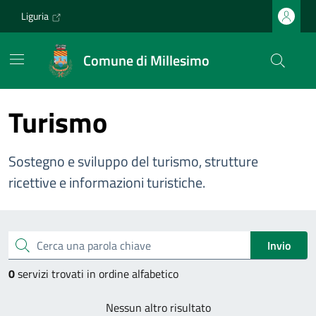
Vai ai contenuti
Vai al footer
Liguria
Comune di Millesimo
Turismo
Sostegno e sviluppo del turismo, strutture
ricettive e informazioni turistiche.
Esplora tutti i servizi
Cerca una parola chiave
Invio
0
servizi trovati in ordine alfabetico
Nessun altro risultato