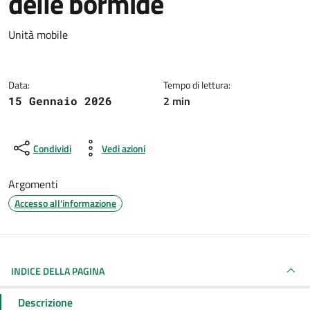
delle bormide
Dettagli della notizia
Unità mobile
Data:
Tempo di lettura:
2 min
15 Gennaio 2026
Condividi
Vedi azioni
Argomenti
Accesso all'informazione
INDICE DELLA PAGINA
Descrizione