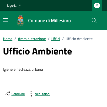
Vai ai contenuti
Vai al footer
Liguria
Comune di Millesimo
Home
/
Amministrazione
/
Uffici
/
Ufficio Ambiente
Ufficio Ambiente
Igiene e nettezza urbana
Condividi
Vedi azioni