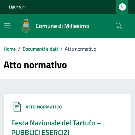
Vai ai contenuti
Vai al footer
Liguria
Comune di Millesimo
Home
/
Documenti e dati
/
Atto normativo
Atto normativo
ATTO NORMATIVO
Festa Nazionale del Tartufo –
PUBBLICI ESERCIZI