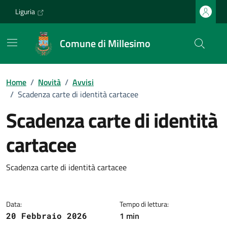
Vai ai contenuti
Vai al footer
Liguria
Comune di Millesimo
Home
/
Novità
/
Avvisi
/
Scadenza carte di identità cartacee
Scadenza carte di identità
cartacee
Dettagli della notizia
Scadenza carte di identità cartacee
Data:
Tempo di lettura:
1 min
20 Febbraio 2026