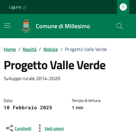
Vai ai contenuti
Vai al footer
Liguria
Comune di Millesimo
Home
/
Novità
/
Notizie
/
Progetto Valle Verde
Progetto Valle Verde
Dettagli della notizia
Sviluppo rurale 2014-2020
Data:
Tempo di lettura:
1 min
10 Febbraio 2025
Condividi
Vedi azioni