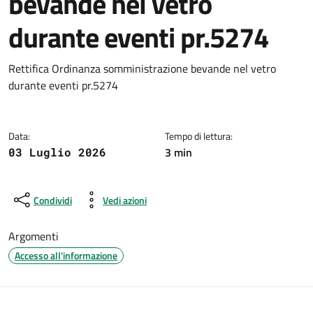
bevande nel vetro
durante eventi pr.5274
Dettagli della notizia
Rettifica Ordinanza somministrazione bevande nel vetro
durante eventi pr.5274
Data:
Tempo di lettura:
3 min
03 Luglio 2026
Condividi
Vedi azioni
Argomenti
Accesso all'informazione