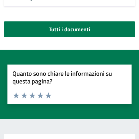
Tutti i documenti
Quanto sono chiare le informazioni su
questa pagina?
Valuta da 1 a 5 stelle la pagina
Valuta 1 stelle su 5
Valuta 2 stelle su 5
Valuta 3 stelle su 5
Valuta 4 stelle su 5
Valuta 5 stelle su 5