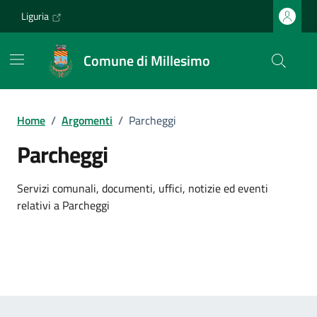
Vai ai contenuti
Vai al footer
Liguria
Comune di Millesimo
Home
/
Argomenti
/
Parcheggi
Parcheggi
Dettagli dell'argomento
Servizi comunali, documenti, uffici, notizie ed eventi
relativi a Parcheggi