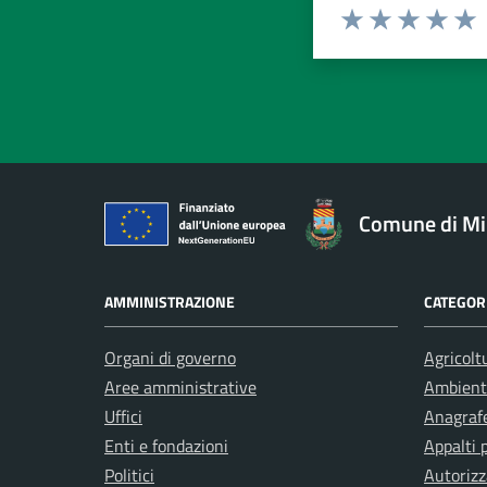
Valuta da 1 a 5 stelle la pa
Valuta 1 stelle su 5
Valuta 2 stelle 
Valuta 3 ste
Valuta 4 
Valut
Comune di Mi
AMMINISTRAZIONE
CATEGORI
Organi di governo
Agricolt
Aree amministrative
Ambient
Uffici
Anagrafe
Enti e fondazioni
Appalti 
Politici
Autorizz