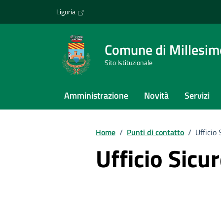
Vai ai contenuti
Vai al footer
Liguria
Comune di Millesim
Sito Istituzionale
Amministrazione
Novità
Servizi
Home
/
Punti di contatto
/
Ufficio
Ufficio Sicu