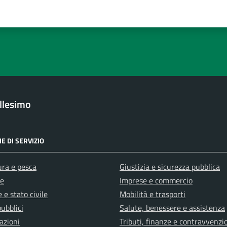
gina
su 5
lle su 5
stelle su 5
a 5 stelle su 5
llesimo
E DI SERVIZIO
ura e pesca
Giustizia e sicurezza pubblica
e
Imprese e commercio
 e stato civile
Mobilità e trasporti
pubblici
Salute, benessere e assistenza
azioni
Tributi, finanze e contravvenzi