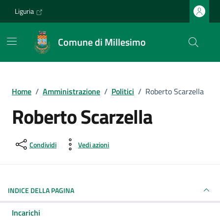
Vai ai contenuti
Vai al footer
Liguria
Comune di Millesimo
Home
/
Amministrazione
/
Politici
/
Roberto Scarzella
Roberto Scarzella
Condividi
Vedi azioni
INDICE DELLA PAGINA
Incarichi