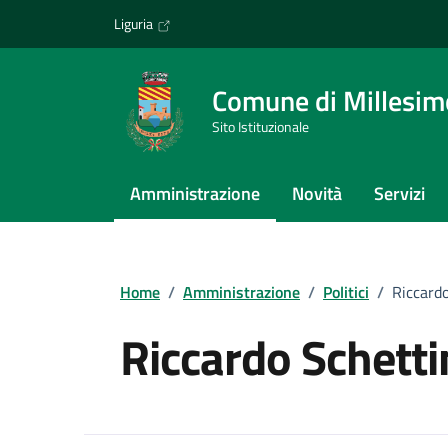
Vai ai contenuti
Vai al footer
Liguria
Comune di Millesim
Sito Istituzionale
Amministrazione
Novità
Servizi
Home
/
Amministrazione
/
Politici
/
Riccardo
Riccardo Schetti