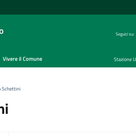
o
Seguici su:
Vivere il Comune
Stazione U
 Schettini
ni