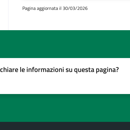
Pagina aggiornata il 30/03/2026
chiare le informazioni su questa pagina?
gina
su 5
lle su 5
stelle su 5
a 5 stelle su 5