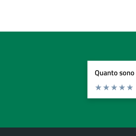
Quanto sono 
Valuta da 1 a 5 stelle la pa
Valuta 1 stelle su 5
Valuta 2 stelle 
Valuta 3 ste
Valuta 4 
Valut