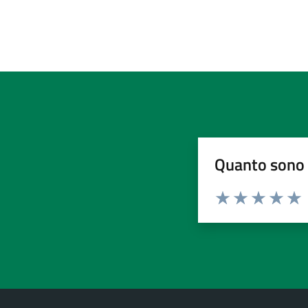
Quanto sono 
Valuta da 1 a 5 stelle la pa
Valuta 1 stelle su 5
Valuta 2 stelle 
Valuta 3 ste
Valuta 4 
Valut