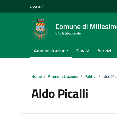
Vai ai contenuti
Vai al footer
Liguria
Comune di Millesim
Sito Istituzionale
Amministrazione
Novità
Servizi
Home
/
Amministrazione
/
Politici
/
Aldo Pica
Aldo Picalli