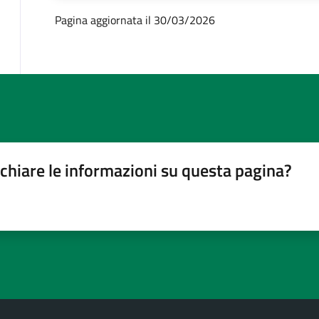
Pagina aggiornata il 30/03/2026
chiare le informazioni su questa pagina?
gina
su 5
lle su 5
stelle su 5
a 5 stelle su 5