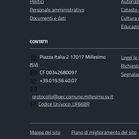
Politici
Autorizz
Personale amministrativo
Catasto 
Documenti e dati
Cultura 
Educazi
CONTATTI
Piazza Italia 2 17017 Millesimo
Leggi le
(SV)
Richiest
CF 00342680097
Segnalaz
+39.019.56.40.07
protocollo@pec.comune.millesimo.sv.it
Codice Univoco: UF66BR
Mappa del sito
Piano di miglioramento del sito