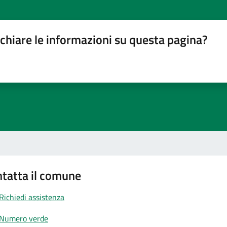
chiare le informazioni su questa pagina?
gina
su 5
lle su 5
stelle su 5
a 5 stelle su 5
tatta il comune
Richiedi assistenza
Numero verde