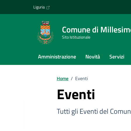
Vai ai contenuti
Vai al footer
Liguria
Comune di Millesim
Sito Istituzionale
Amministrazione
Novità
Servizi
Home
/
Eventi
Eventi
Tutti gli Eventi del Comun