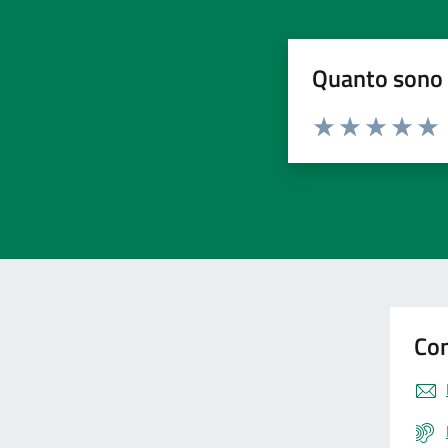
Quanto sono 
Valuta da 1 a 5 stelle la pa
Valuta 1 stelle su 5
Valuta 2 stelle 
Valuta 3 ste
Valuta 4 
Valut
Con