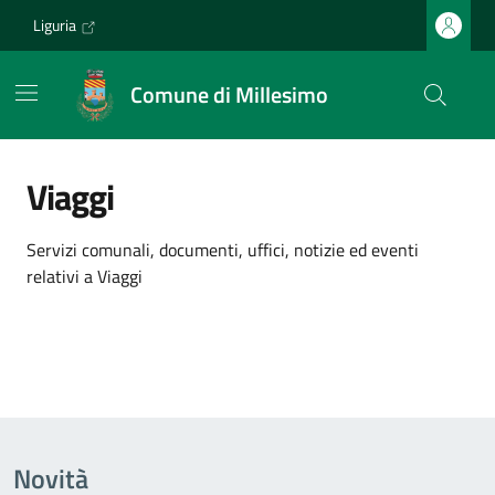
Vai ai contenuti
Vai al footer
Liguria
Comune di Millesimo
Viaggi
Dettagli dell'argomento
Servizi comunali, documenti, uffici, notizie ed eventi
relativi a Viaggi
Novità