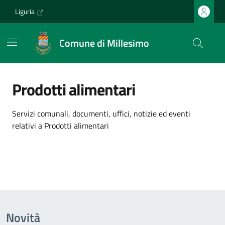
Vai ai contenuti
Vai al footer
Liguria
Comune di Millesimo
Prodotti alimentari
Dettagli dell'argomento
Servizi comunali, documenti, uffici, notizie ed eventi
relativi a Prodotti alimentari
Novità