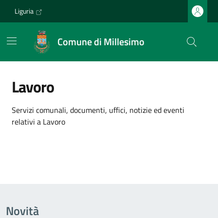
Vai ai contenuti
Vai al footer
Liguria
Comune di Millesimo
Lavoro
Dettagli dell'argomento
Servizi comunali, documenti, uffici, notizie ed eventi
relativi a Lavoro
Novità