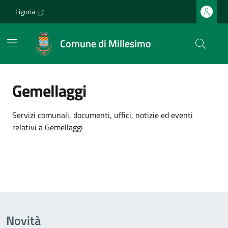
Vai ai contenuti
Vai al footer
Liguria
Comune di Millesimo
Gemellaggi
Dettagli dell'argomento
Servizi comunali, documenti, uffici, notizie ed eventi
relativi a Gemellaggi
Novità