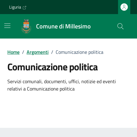
Vai ai contenuti
Vai al footer
Liguria
Comune di Millesimo
Home
/
Argomenti
/
Comunicazione politica
Comunicazione politica
Dettagli dell'argomento
Servizi comunali, documenti, uffici, notizie ed eventi
relativi a Comunicazione politica