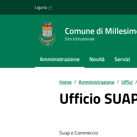
Vai ai contenuti
Vai al footer
Liguria
Comune di Millesim
Sito Istituzionale
Amministrazione
Novità
Servizi
Home
/
Amministrazione
/
Uffici
Ufficio SUA
Suap e Commercio